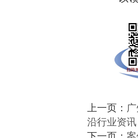
上一页：
广
沿行业资讯
下一页：
案