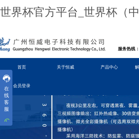
世界杯官方平台_世界杯（
服务热线：02
首页
关于恒威
产品中心
客服
客服
客服
会员登录
在
工作时间
线
周一
至
周五
8:30-18:00
客
服