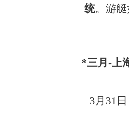
统
。
游艇
*三月-上
3月31