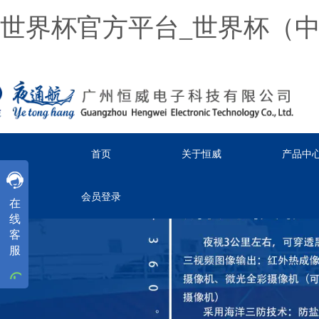
世界杯官方平台_世界杯（
首页
关于恒威
产品中
客服
客服
客服
会员登录
在
工作时间
线
周一
至
周五
8:30-18:00
客
服