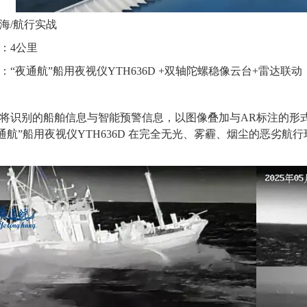
海
/航行
实战
：
4
公里
：
“夜通航”
船用夜视仪
YTH636D +双轴陀螺稳像云台
+
雷达联动
将识别的船舶信息与智能预警信息，以图像叠加与
AR标注的形
通航”
船用夜视仪
YTH636D 在完全无光、
雾霾、烟尘
的
恶劣航行