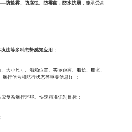
——
防盐雾、防腐蚀、防霉菌，防水抗震
，能承受高
事执法等多种态势感知应用
；
物、大小尺寸、船舶位置、实际距离、船长、船宽、
交角、航行信号和航行状态等重要信息!）
；
适应
复杂航行环境
、快速精准识别目标；
；