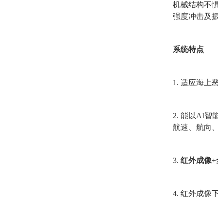
机械结构
不
强度冲击及
系统特点
1.
适应海上
2
. 能以AI智
航速、航向
3
.
红外成像
4
.
红外成像