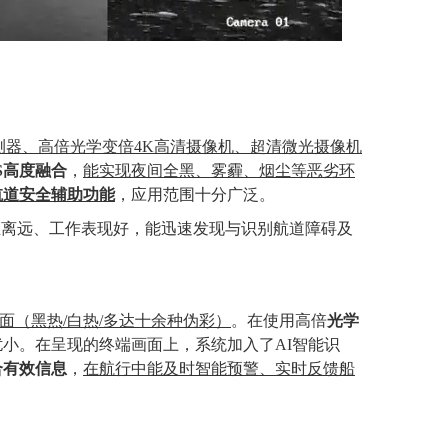
测器、
高
倍
光学变倍
4K高清摄像机
、
超清
微光摄像机
PS高度融合
，
能实现夜间全黑、雾霾、
烟尘
等恶劣环
航道安全辅助功能
，
应用范围十分广泛。
距离远、
工作表现好
，能迅速发现
与识别
航道障碍及
面（黑
热
/
白
热
/
多达十余种
伪彩）
。
在使用高
倍
光学
扰小。
在呈现的终端画面上，
系统加入了
AI智能识
合
有效
信息
，
在航行中能及时
智能预警
、
实时反馈船