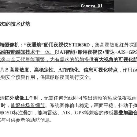
感知的技术优势
端摄像机：
“夜通航”
船用夜视仪
YTH636D
，
集高灵敏度红外探
高端智能感知技术
于一体。
以
AI
智能
+船用夜视仪+雷达+AIS+G
成像与
全天候
智能预警，
为有需求的船舶提供
有大视角的可视化
具备
高灵敏度、高稳定性、
AI
智能化
、
信息可视化
特点
，作用
起到安全预警作用，保障船舶夜间航行安全。
清
红外成像
工作时
，
无需任何光线即可
输出清晰的热成像夜视画
角
时
，
能聚焦场景细节
。系统
图像
输出
稳定，画面平稳，
抖动
干
与
OSD
标注叠加，
能与雷达、
AIS、GPS等兼容的传感器
叠加
融
态与可供参考的助航信息
。