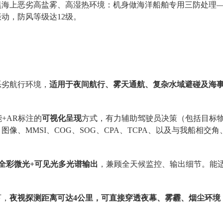
惧海上恶劣
高盐雾、高湿热环境：机身做海洋船舶专用三防处理
振动，防风等级达
12级。
恶劣航行环境，
适用于夜间航行、雾天通航、复杂水域避碰及海
能+AR标注的
可视化
呈现
方式，有力辅助驾驶员决策
（包括目标
、图像、
MMSI、COG、SOG、CPA、TCPA、以及与我船相
+全彩微光+可见光多光谱输出
，兼顾全天候
监控、输出细节。能
下，
夜视探测
距离
可达
4公里，可直接穿透夜幕、雾霾、烟尘环境