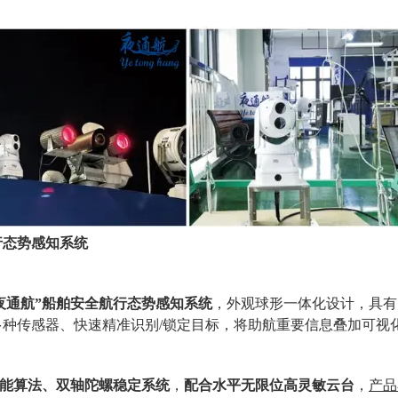
行态势感知系统
夜通航”船舶安全航行态势感知系统
，外观球形一体化设计，具有
多种传感器
、快速
精准识别
/锁定
目标
，
将助航重要信息叠加可视
能算法、
双轴
陀螺稳定系统
，
配合
水平无限位
高灵敏云台
，
产品