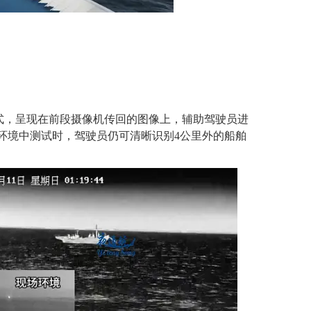
式
，
呈现在前段摄像机传回的图像上，辅助驾驶员进
环境
中
测试时，驾驶员
仍
可清晰识别
4公里外
的
船舶