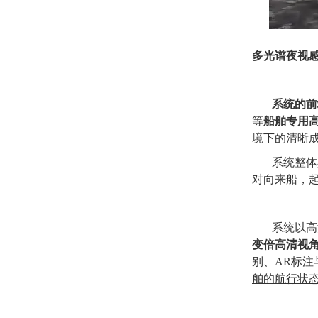
多光谱夜视
系统的前
等
船舶专用
境下的清晰
系统
整体
对向来船
，
系统以高
变倍高清视
别
、
AR标注
舶的航行状