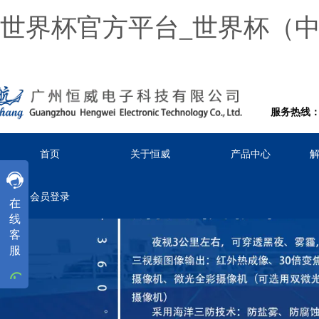
世界杯官方平台_世界杯（
服务热线：02
首页
关于恒威
产品中心
客服
客服
客服
会员登录
在
工作时间
线
周一
至
周五
8:30-18:00
客
服