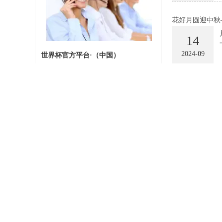
花好月圆迎中秋
14
2024-09
世界杯官方平台·（中国）
地址：
广州市增城区南碱大道12号
电话：020-87598655
“威威护海”海
87532919 87537059
23
传真：020-87534279
2024-08
邮箱：
hengwei1998@126.com
小型船艇碰撞容
08
2024-08
夜晚船舶碰撞频