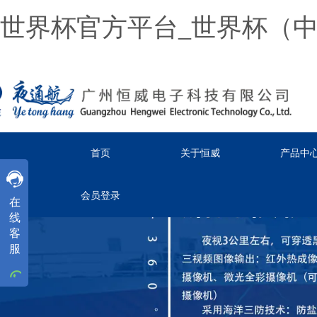
世界杯官方平台_世界杯（
首页
关于恒威
产品中
客服
客服
客服
会员登录
在
工作时间
线
周一
至
周五
8:30-18:00
客
服