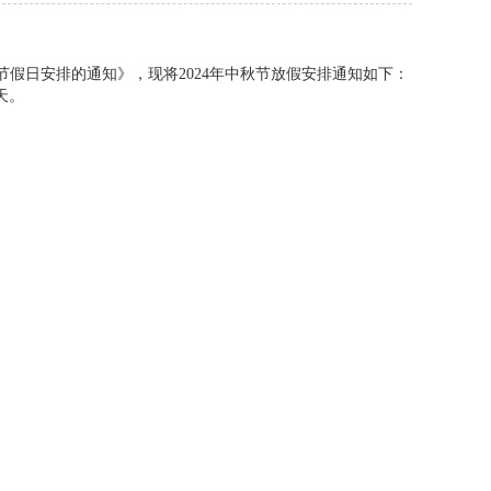
节假日安排的通知》，现将2024年中秋节放假安排通知如下：
天。
仪集合了长焦（62倍光学变焦）透雾可见光成像技术以及高灵
眼加强了望，对船艇周围的航道水面情况进行多方位监视探测
船舶航行更安全。