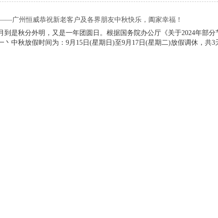
——广州恒威恭祝新老客户及各界朋友中秋快乐，阖家幸福！
月到是秋分外明，又是一年团圆日。根据国务院办公厅《关于2024年部分
一丶中秋放假时间为：9月15日(星期日)至9月17日(星期二)放假调休，共3
域远程智能高清监控系统——保护海洋生态，维护海洋权益
“威威护海”海域远程智能高清监控系统的应用：1、系统前端的光电摄像
敏度红外热成像夜视技术。
易翻沉？“夜通航”船用夜视仪助力游艇快艇安全航行
船上不是有雷达和AIS吗？船员还可以使用“夜通航”船用夜视仪替代肉
（如上图所示），进一步预防船舶碰撞/触碰等水上交通事故的发生，让
发？“夜通航”船用夜视仪辅助驾驶船员夜航瞭望避碰