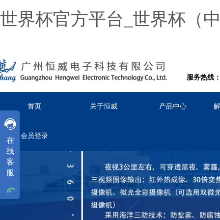
世界杯官方平台_世界杯（
服务热线：02
首页
关于恒威
产品中心
客服
客服
客服
会员登录
在
工作时间
线
周一
至
周五
8:30-18:00
客
服