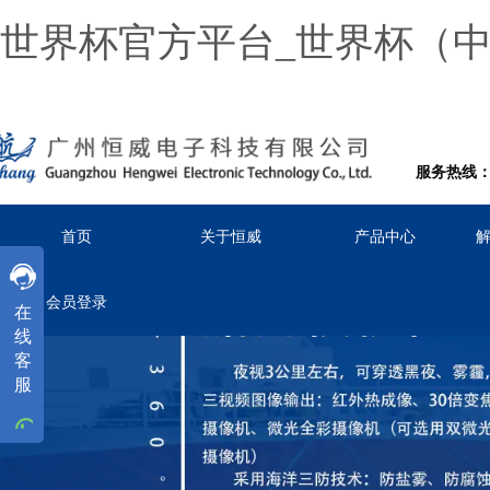
世界杯官方平台_世界杯（
服务热线：02
首页
关于恒威
产品中心
客服
客服
客服
会员登录
在
工作时间
线
周一
至
周五
8:30-18:00
客
服