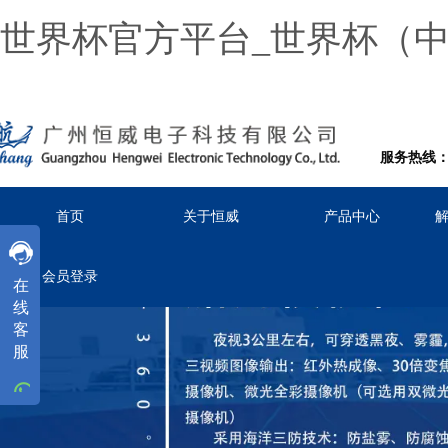
世界杯官方平台_世界杯（
服务热线：02
首页
关于恒威
产品中心
客服
客服
客服
会员登录
在
工作时间
线
周一
至
周五
8:30-18:00
客
服