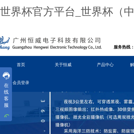
世界杯官方平台_世界杯（
服务热线：02
首页
关于恒威
产品中心
客服
客服
客服
会员登录
在
工作时间
线
周一
至
周五
8:30-18:00
客
服