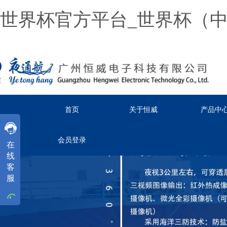
世界杯官方平台_世界杯（
首页
关于恒威
产品中
客服
客服
客服
会员登录
在
工作时间
线
周一
至
周五
8:30-18:00
客
服