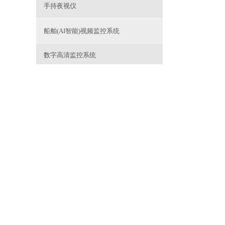
手持夜视仪
船舶(AI智能)视频监控系统
数字高清监控系统
船舶AI智能识别系统
防爆高清摄像机
船舶超温预警防自燃系统
智能船舶系列
商品详情
船舶安全航行态势感知系统
船舶智能辅助靠离泊系统
船用全景微光摄像机