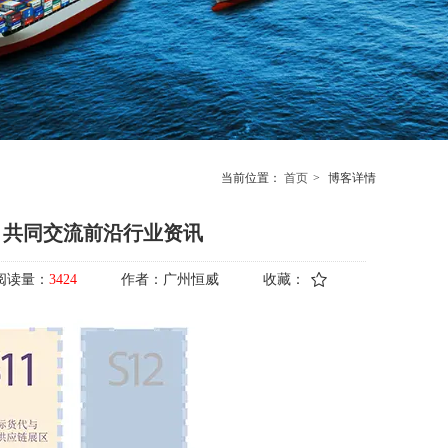
当前位置：
首页
>
博客详情
，共同交流前沿行业资讯
阅读量：
3424
作者：
广州恒威
收藏：