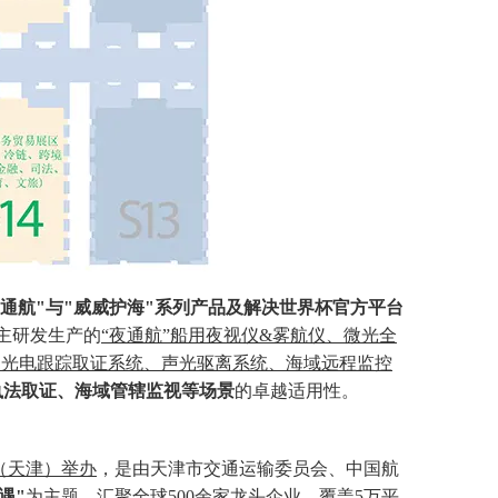
夜通航"与"威威护海"系列产品及解决世界杯官方平台
主研发生产的
“夜通航”船用夜视仪&雾航仪、微光全
用光电跟踪取证系统、声光驱离系统、海域远程监控
执法取证、海域管辖监视等场景
的卓越适用性。
心（天津）举办
，是由天津市交通运输委员会、中国航
遇"
为主题，汇聚全球
500余家龙头企业、覆盖5万平