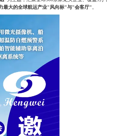
力最大的全球航运产业
"风向标"与"会客厅"
。