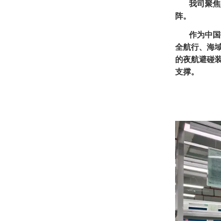
我司聚焦
阵。
作为中国
全航行、海
的夜航避碰
支撑。