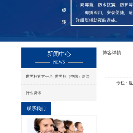
博客详情
新闻中心
NEWS
世界杯官方平台_世界杯（中国）新闻
专栏：
世
行业资讯
联系我们