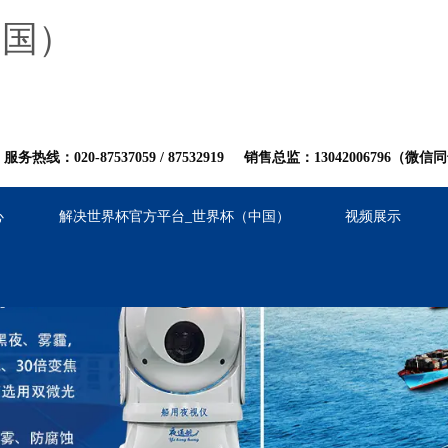
中国）
服务热线：020-87537059
/
8753
2919
销售总监：13042006796（微信
心
解决世界杯官方平台_世界杯（中国）
视频展示