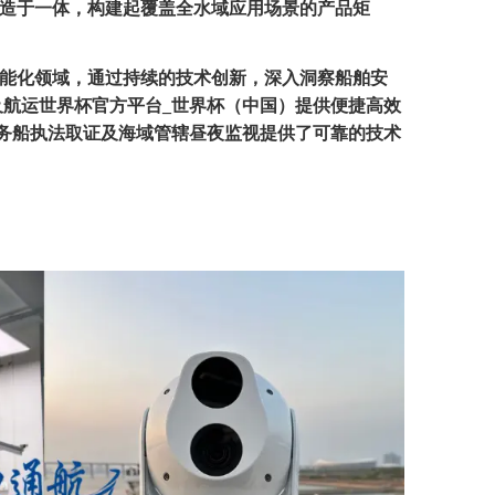
造于一体，构建起覆盖全水域应用场景的产品矩
能化领域，通过持续的技术创新，深入洞察船舶安
航运世界杯官方平台_世界杯（中国）提供便捷高效
务船执法取证及海域管辖昼夜监视提供了可靠的技术