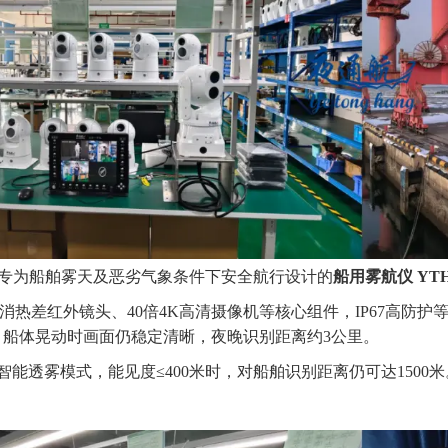
”专为船舶雾天及恶劣气象条件下安全航行设计的
船用雾航仪
YT
消热差红外镜头、
40倍4K高清摄像机等核心组件，IP67高
，船体晃动时画面
仍
稳定清晰，夜晚识别距离约
3公里。
+智能透雾模式，能见度≤400米时，对船舶识别距离仍可达1500米