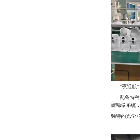
“夜通航
配备特种
螺稳像系统
独特的光学