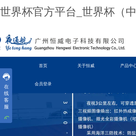
世界杯官方平台_世界杯（
首页
关于恒威
产品中
客服
客服
客服
会员登录
在
工作时间
线
周一
至
周五
8:30-18:00
客
服