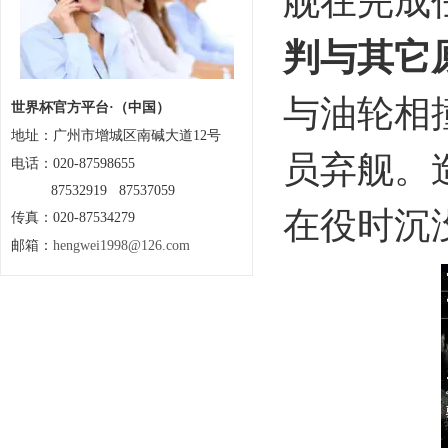
舰
在完成
判与其它
与油轮相
世界杯官方平台·（中国）
地址：
广州市增城区南碱大道12号
员
弃舰
。
电话：020-87598655
87532919 87537059
在
役
时
沉
传真：020-87534279
邮箱：
hengwei1998@126.com