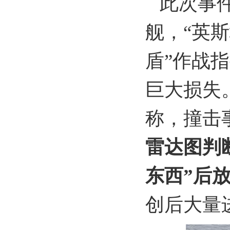
此次事
舰
，
“英斯塔
盾”作战
巨大损失
称，撞击
雷达图判
东西
”后
创后大量