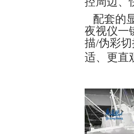
控周边、
配套的
夜视仪一
描/伪彩
适、更直