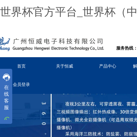
世界杯官方平台_世界杯（
服务热线：02
首页
关于恒威
产品中心
客服
客服
客服
会员登录
在
工作时间
线
周一
至
周五
8:30-18:00
客
服