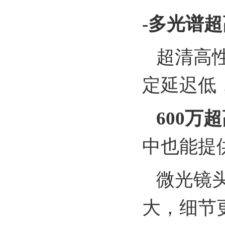
-多光谱
超清高
定延迟低
600万
中也能提
微光镜
大，细节