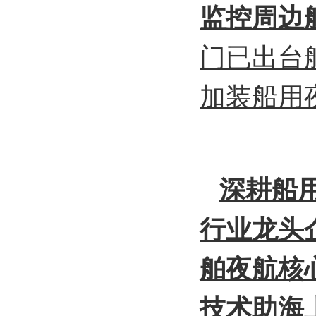
监控周边
门已出台
加装船用
深耕船
行业龙头
舶夜航核
技术
助
海